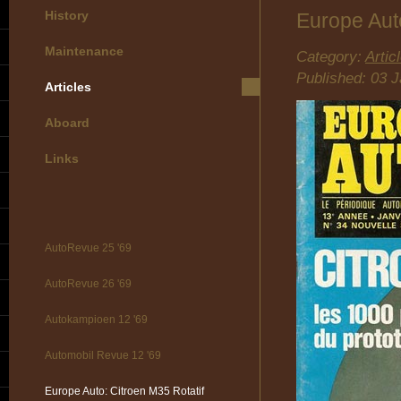
History
Europe Auto
Maintenance
Category:
Artic
Published: 03 
Articles
Aboard
Links
AutoRevue 25 '69
AutoRevue 26 '69
Autokampioen 12 '69
Automobil Revue 12 '69
Europe Auto: Citroen M35 Rotatif