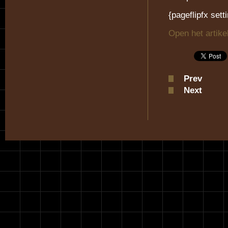
{pageflipfx sett
Open het artike
Prev
Next