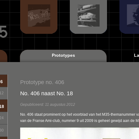
Prototypes
La
Prototype no. 406
6
No. 406 naast No. 18
12
Gepubliceerd: 11 augustus 2012
18
No. 406 staat prominent op het voorblad van het M35-themanummer van
24
van de Franse Ami-club, nummer 9 uit 2009 is geheel gewijd aan de M
30