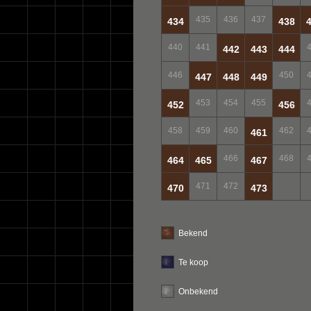
435
436
437
434
438
440
441
442
443
444
446
450
447
448
449
453
454
455
452
456
458
459
460
462
461
466
468
464
465
467
471
472
470
473
Bekend
Te koop
Onbekend