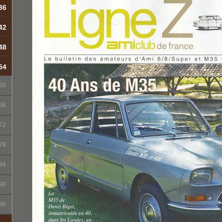
36
42
48
54
60
66
72
78
84
90
96