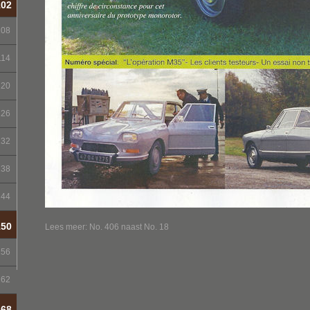
102
108
114
120
126
132
138
144
150
Lees meer: No. 406 naast No. 18
156
162
168