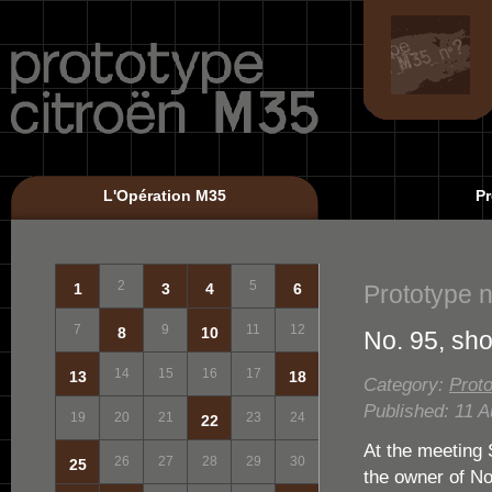
L'Opération M35
Pr
2
5
Prototype n
1
3
4
6
7
9
11
12
8
10
No. 95, shou
14
15
16
17
13
18
Category:
Proto
Published: 11 
19
20
21
23
24
22
At the meeting 
26
27
28
29
30
25
the owner of No