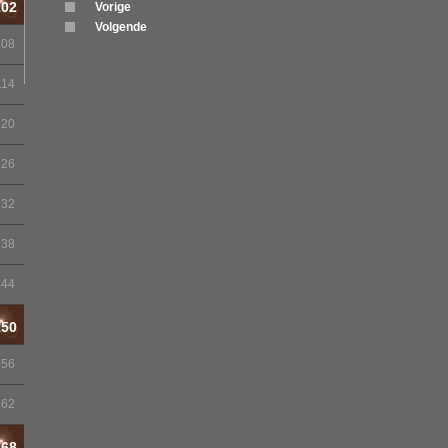
102
Vorige
Volgende
108
114
120
126
132
138
144
150
156
162
168