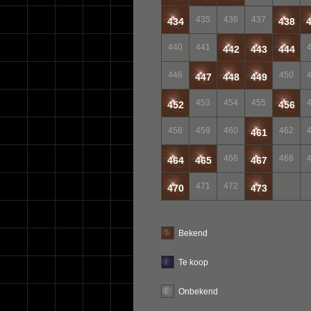
435
436
437
434
438
440
441
442
443
444
446
450
447
448
449
453
454
455
452
456
458
459
460
462
461
466
468
464
465
467
471
472
470
473
Bekend
Te koop
Onbekend