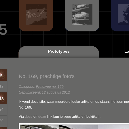
Prototypes
La
No. 169, prachtige foto's
6
12
Categorie:
Prototype no. 169
Gepubliceerd: 12 augustus 2012
18
Ik vond deze site, waar meerdere leuke artikelen op staan, met een moo
No. 169.
24
Via
deze
en
deze
link kun je twee artikelen bekijken.
30