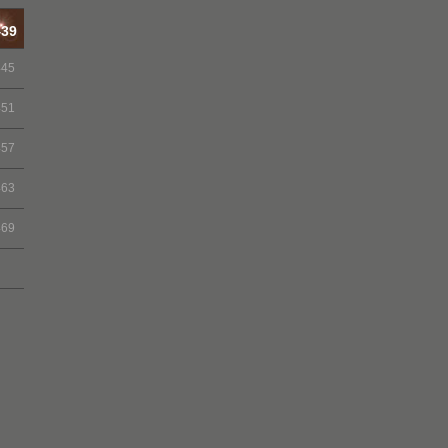
439
445
451
457
463
469