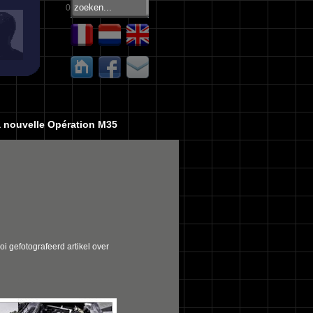
0
 nouvelle Opération M35
i gefotografeerd artikel over