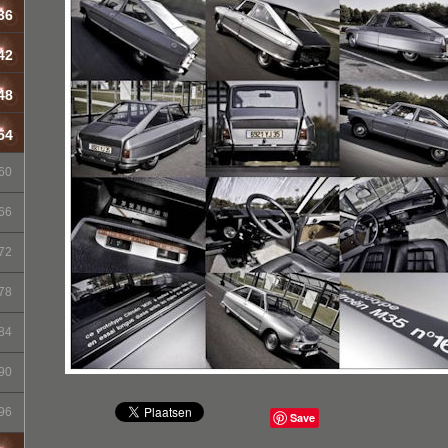
36
42
48
54
60
66
72
78
84
90
96
Save