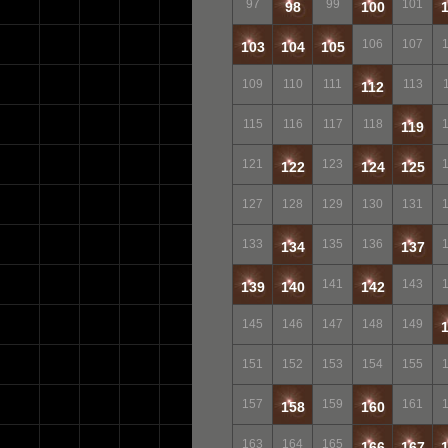
97
99
101
98
100
106
107
103
104
105
109
110
111
113
112
115
116
117
118
119
121
123
122
124
125
127
128
129
130
131
133
135
136
134
137
141
143
139
140
142
145
146
147
148
149
151
152
153
154
155
157
159
161
158
160
163
164
165
166
167