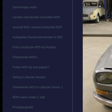
Demontage motor
Update reproductie voorruiten M35
Voorruit M35; nieuwe productie EDIT
Autogekke Facebookvrienden in M35's
Foto's productie M35 bij Heuliez
Onbekende M35's
Folder M35 bij oud papier?
Veiling Collectie Heuliez
Onbekende M35 in collectie Junod, Zwitserland
M35's weer onder 1 dak
Prototypografie